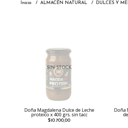
Inicio
ALMACÉN NATURAL
DULCES Y M
SIN STOCK
Doña Magdalena Dulce de Leche
Doña M
proteico x 400 grs. sin tacc
de
$10.700,00