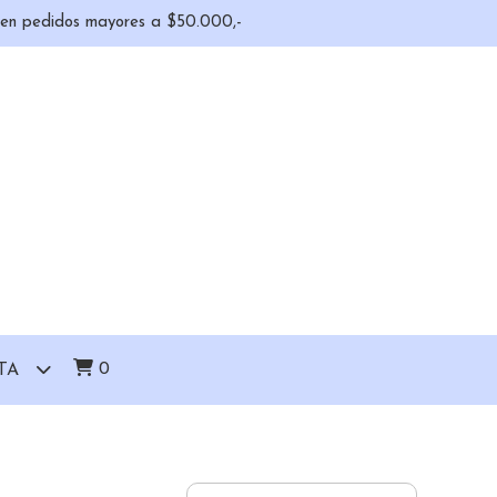
o en pedidos mayores a $50.000,-
0
TA