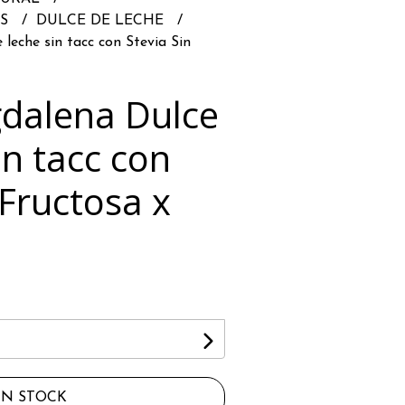
AS
DULCE DE LECHE
eche sin tacc con Stevia Sin
dalena Dulce
in tacc con
 Fructosa x
IN STOCK