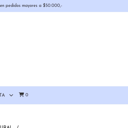
o en pedidos mayores a $50.000,-
0
TA
TURAL