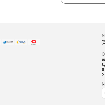
N
C
N