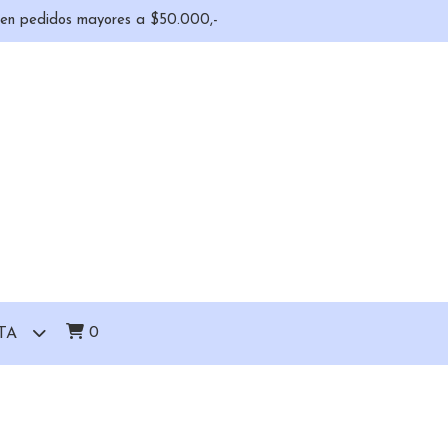
o en pedidos mayores a $50.000,-
0
TA