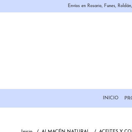
Envíos en Rosario, Funes, Roldá
INICIO
PR
Inicio
ALMACÉN NATURAL
ACEITES Y 