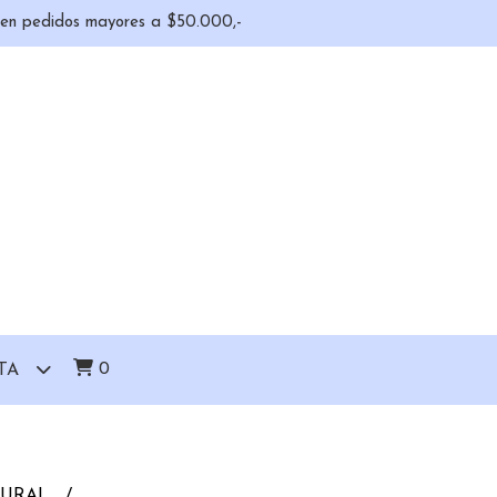
o en pedidos mayores a $50.000,-
0
TA
TURAL