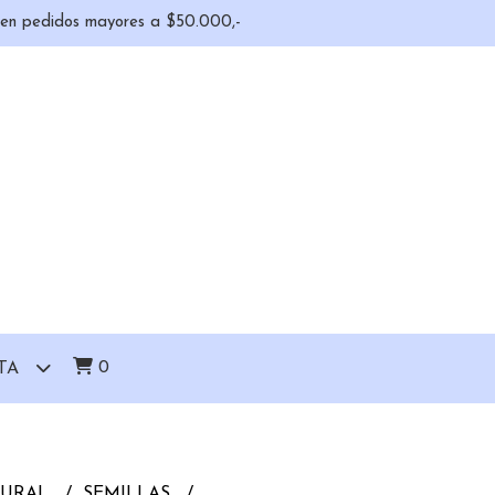
o en pedidos mayores a $50.000,-
0
TA
TURAL
SEMILLAS