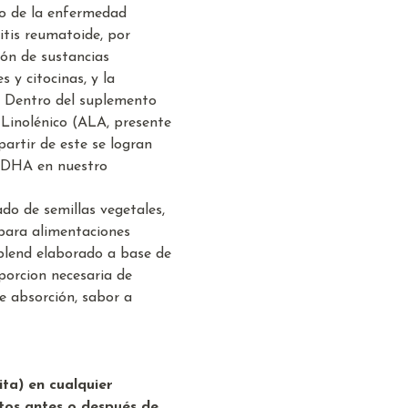
to de la enfermedad
ritis reumatoide, por
ión de sustancias
 y citocinas, y la
o. Dentro del suplemento
Linolénico (ALA, presente
partir de este se logran
y DHA en nuestro
do de semillas vegetales,
para alimentaciones
blend elaborado a base de
oporcion necesaria de
e absorción, sabor a
ita) en cualquier
tos antes o después de