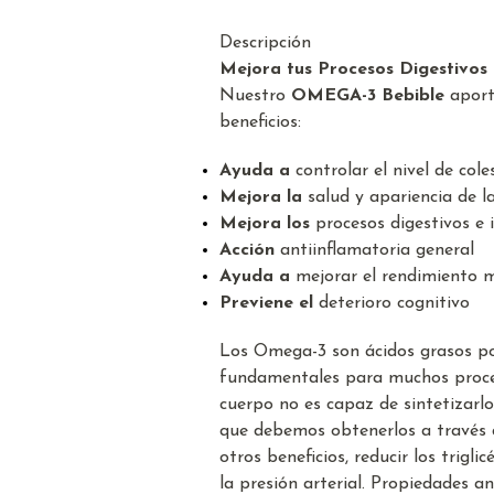
Descripción
Mejora tus Procesos Digestivos e
Nuestro
OMEGA-3 Bebible
aporta
beneficios:
Ayuda a
controlar el nivel de col
Mejora la
salud y apariencia de la
Mejora los
procesos digestivos e i
Acción
antiinflamatoria general
Ayuda a
mejorar el rendimiento 
Previene el
deterioro cognitivo
Los Omega-3 son ácidos grasos po
fundamentales para muchos proce
cuerpo no es capaz de sintetizarlos
que debemos obtenerlos a través d
otros beneficios, reducir los triglic
la presión arterial. Propiedades a