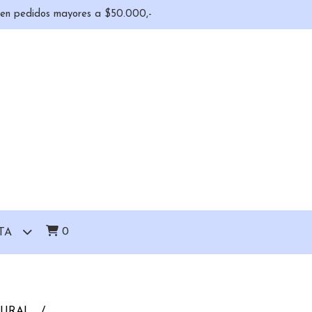
o en pedidos mayores a $50.000,-
0
TA
TURAL