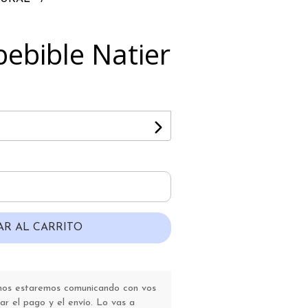
ebible Natier
AR AL CARRITO
 nos estaremos comunicando con vos
r el pago y el envío. Lo vas a