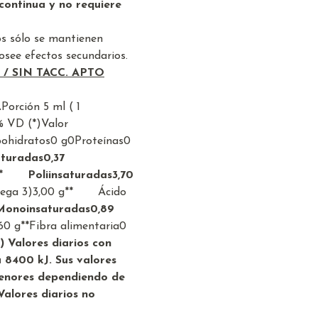
continua y no requiere
os sólo se mantienen
osee efectos secundarios.
 SIN TACC. APTO
L
Porción 5 ml ( 1
% VD (*)
Valor
ohidratos
0 g
0
Proteínas
0
turadas
0,37
*
Poliinsaturadas
3,70
ega 3)
3,00 g
**
Ácido
oinsaturadas
0,89
60 g
**
Fibra alimentaria
0
*) Valores diarios con
 8400 kJ. Sus valores
menores dependiendo de
 Valores diarios no