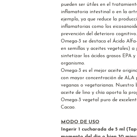
pueden ser útiles en el tratamien
inflamatoria intestinal o en la art
ejemplo, ya que reduce la producc
inflamatorias como los eicosanoides
prevención del deterioro cognitiv
Omega-3 se destaca el Ácido Alfa-
en semillas y aceites vegetales) a 
sintetizar los ácidos grasos EPA 
organismo.
Omega-3 es el mejor aceite origina
con mayor concentración de ALA 
veganas o vegetarianas. Nuestro 
aceite de lino y chía aporta la pr
Omega-3 vegetal puro de excelent
Cacao.
MODO DE USO
Ingerir 1 cucharada de 5 ml (Tap
momento del día o bien 30 minu