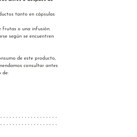
ductos tanto en cápsulas
e frutas o una infusión.
arse según se encuentren
consumo de este producto,
mendamos consultar antes
 de:
 - - - - - - - - - - - - - - - - - - -
 - - - - - - - - - - - - - - - - - - -