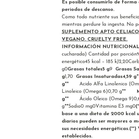
Es posible consumirlo de forma 
periodos de descanso.
Como todo nutriente sus benefici
mientras perdure la ingesta. No p
SUPLEMENTO APTO CELIACO /
VEGANO. CRUELTY FREE.
INFORMACIÓN NUTRICIONA
cucharada)
Cantidad por porción
energético
45 kcal – 185 kJ
2,20
Carb
g
0
Grasas totales
5 g
9
Grasas Sa
g
1,70
Grasas Insaturadas
4,59 g
*
g
**
Acido Alfa Linolenico (Om
Linoleico (Omega 6)
0,70 g
**
Mon
g
**
Ácido Oleico (Omega 9)
0,
g
**
Sodio
0 mg
0
Vitamina E
3 mg
0
(
base a una dieta de 2000 kcal u
diarios pueden ser mayores o 
sus necesidades energéticas.
(**)
establecidos.