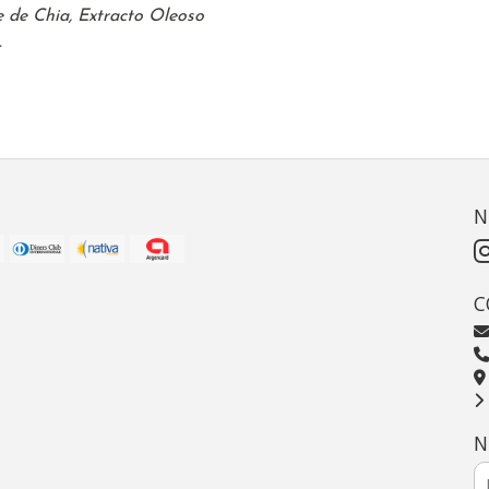
te de Chia, Extracto Oleoso
.
N
C
N