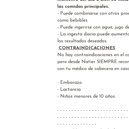
las comidas principales.
- Puede combinarse con otros pro
como bebibles
- Puede ingerirse con agua, jugo d
- La ingesta diaria puede aument
los resultados deseados.
CONTRAINDICACIONES
No hay contraindicaciones en el 
pero desde Natier SIEMPRE reco
con tu médico de cabecera en caso
- Embarazo
- Lactancia
- Niños menores de 10 años.
- - - - - - - - - - - - - - - - - - - - - - - - -
- - - - - - - - - - - - - - - - - - - - - - - - -
- - - - - - - - - - - - - -