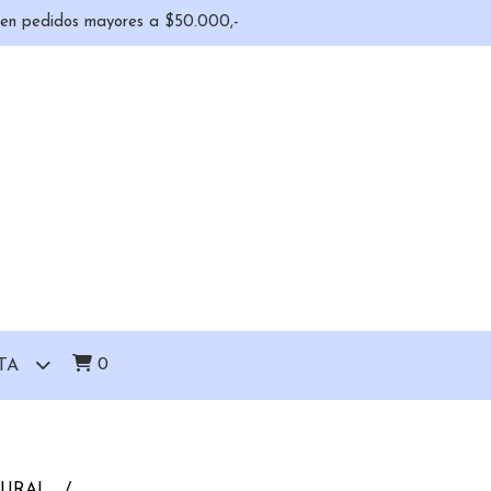
o en pedidos mayores a $50.000,-
0
TA
TURAL