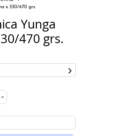
a x 330/470 grs.
nica Yunga
330/470 grs.