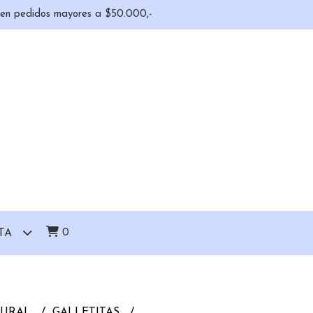
o en pedidos mayores a $50.000,-
0
TA
TURAL
GALLETITAS