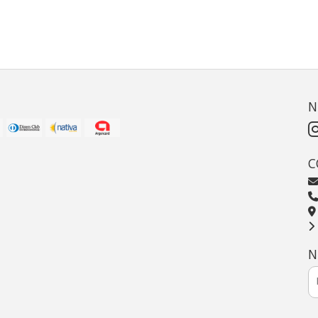
N
C
N