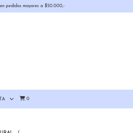
o en pedidos mayores a $50.000,-
0
TA
TURAL